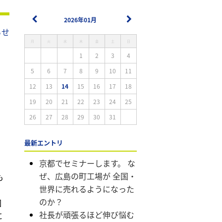
2026年01月
らせ
月
火
水
木
金
土
日
1
2
3
4
5
6
7
8
9
10
11
12
13
14
15
16
17
18
19
20
21
22
23
24
25
26
27
28
29
30
31
最新エントリ
京都でセミナーします。 な
ぜ、広島の町工場が 全国・
も
世界に売れるようになった
のか？
回
社長が頑張るほど伸び悩む
に