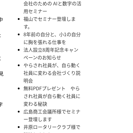
会社のための AIと数字の活
用セミナー
福山でセミナー登壇しま
中
す。
8年前の自分と、小1の自分
た
に胸を張れる仕事を
法人設立8周年記念キャン
ペーンのお知らせ
と
やらされ社員が、自ら動く
社員に変わる会社づくり説
見
明会
無料PDFプレゼント やら
され社員が自ら動く社員に
変わる秘訣
字
広島商工会議所様でセミナ
ー登壇します
井原ロータリークラブ様で