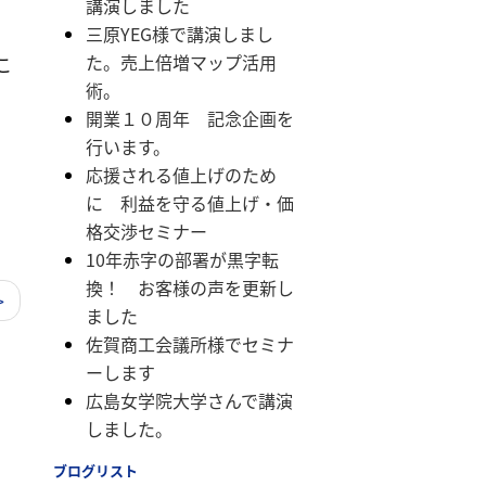
講演しました
三原YEG様で講演しまし
た。売上倍増マップ活用
こ
術。
開業１０周年 記念企画を
行います。
応援される値上げのため
に 利益を守る値上げ・価
格交渉セミナー
10年赤字の部署が黒字転
換！ お客様の声を更新し
>
ました
佐賀商工会議所様でセミナ
ーします
広島女学院大学さんで講演
しました。
ブログリスト