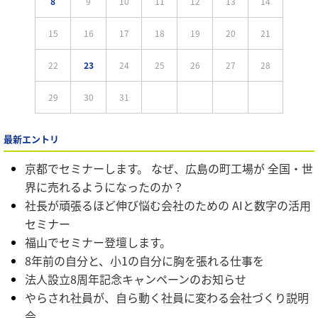
8
9
10
11
12
13
14
15
16
17
18
19
20
21
22
23
24
25
26
27
28
29
30
31
最新エントリ
京都でセミナーします。 なぜ、広島の町工場が 全国・世
界に売れるようになったのか？
社長が頑張るほど伸び悩む会社のための AIと数字の活用
セミナー
福山でセミナー登壇します。
8年前の自分と、小1の自分に胸を張れる仕事を
法人設立8周年記念キャンペーンのお知らせ
やらされ社員が、自ら動く社員に変わる会社づくり説明
会