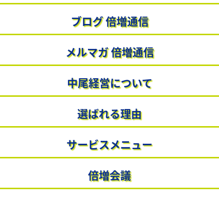
メルマガ 倍増通信
選ばれる理由
ブログ 倍増通信
会社概要
倍増会議
メルマガ 倍増通信
お問い合わせ
プロフィール
プライバシーポリシー
中尾経営について
選ばれる理由
サービスメニュー
株式会社中尾経営
〒732-0057 広島市東区二葉の里3-5-7 GRANODE広島 3F
倍増会議
Tel
082-576-4553
Fax
082-553-0613
Copyright© 株式会社中尾経営 All Rights Reserved.