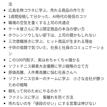
法
広島名物コウネに学ぶ、売れる商品の作り方
1週間投稿して分かった、AI時代の発信のコツ
職場の空気を重くする上司の共通点
ケーキ屋さんに学ぶ限定商品の本当の使い方
ホウレンソウしない部下は、上司の鏡かもしれない
三次唐麺焼きに学ぶ、ヒット商品が生まれる理由
子供の宿題で気づいた、社長と社員のコミュニケーショ
ン
この100円餃子、実はめちゃくちゃ儲かる
ソフトテニス親善大会優勝に学ぶ戦略の立て方
原価高騰、人件費高騰に悩む社長さんへ
ソフトテニス日本一のチームに学ぶ 小さな会社が勝つ
ための戦略
朝礼って何のためにやるのか？
ファミレスに学ぶ 客離れを防ぐ方法
売れないのを「値段のせい」にする営業は伸びない