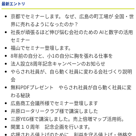
最新エントリ
京都でセミナーします。 なぜ、広島の町工場が 全国・世
界に売れるようになったのか？
社長が頑張るほど伸び悩む会社のための AIと数字の活用
セミナー
福山でセミナー登壇します。
8年前の自分と、小1の自分に胸を張れる仕事を
法人設立8周年記念キャンペーンのお知らせ
やらされ社員が、自ら動く社員に変わる会社づくり説明
会
無料PDFプレゼント やらされ社員が自ら動く社員に変
わる秘訣
広島商工会議所様でセミナー登壇します
井原ロータリークラブ様で講演しました
三原YEG様で講演しました。売上倍増マップ活用術。
開業１０周年 記念企画を行います。
応援される値上げのために 利益を守る値上げ・価格交