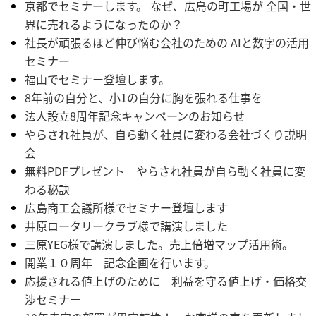
京都でセミナーします。 なぜ、広島の町工場が 全国・世
界に売れるようになったのか？
社長が頑張るほど伸び悩む会社のための AIと数字の活用
セミナー
福山でセミナー登壇します。
8年前の自分と、小1の自分に胸を張れる仕事を
法人設立8周年記念キャンペーンのお知らせ
やらされ社員が、自ら動く社員に変わる会社づくり説明
会
無料PDFプレゼント やらされ社員が自ら動く社員に変
わる秘訣
広島商工会議所様でセミナー登壇します
井原ロータリークラブ様で講演しました
三原YEG様で講演しました。売上倍増マップ活用術。
開業１０周年 記念企画を行います。
応援される値上げのために 利益を守る値上げ・価格交
渉セミナー